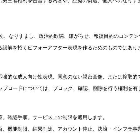
の第三者権利を侵害する内容や、証拠の偽造、他人へのなりす
身元改ざん、なりすまし、政治的欺瞞、嫌がらせ、報復目的のコンテ
る誤解を招くビフォーアフター表現を作るためのものではあり
示唆的な成人向け性表現、同意のない親密画像、または搾取的
アップロードについては、ブロック、確認、削除を行う権利を
策、確認手順、サービス上の制限を適用します。
否、機能制限、結果削除、アカウント停止、決済・インフラ事