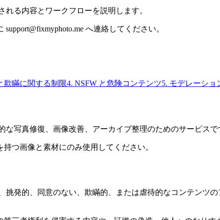
に許可される内容とワークフローを説明します。
rt@fixmyphoto.me へ連絡してください。
作と欺瞞に関する制限
4. NSFW と危険コンテンツ
5. モデレーシ
、合法的な写真修復、画像改善、アーカイブ整理のためのサービスで
を持つ画像と素材にのみ使用してください。
唆が強い、挑発的、同意のない、欺瞞的、または虐待的なコンテン